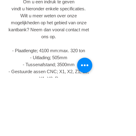
Om u een indruk te geven
vindt u hieronder enkele specificaties.
Wilt u meer weten over onze
mogelijkheden op het gebied van onze
kantbank? Neem dan vooral contact met
ons op.
- Plaatlengte; 4100 mm:max. 320 ton
- Uitlading; 505mm
- Tussenafstand; 3500mm
- Gestuurde assen CNC; X1, X2, Z1, Z2,
Y1, Y2, R
- Bombering; CNC gestuurd
- 2x buighulpen; t.b.v. handling van
zwaardere onderdelen
- Beveiliging; laserlicht barrière
One-stop-shop
voor Lasersnijwerk, kantwerk en alle
andere bewerkingen, dat is één van de